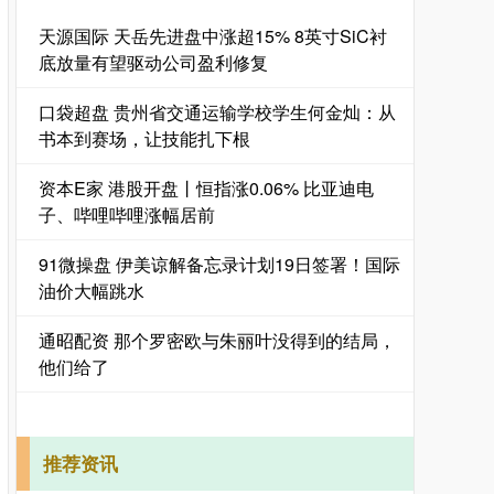
天源国际 天岳先进盘中涨超15% 8英寸SiC衬
底放量有望驱动公司盈利修复
口袋超盘 贵州省交通运输学校学生何金灿：从
书本到赛场，让技能扎下根
资本E家 港股开盘丨恒指涨0.06% 比亚迪电
子、哔哩哔哩涨幅居前
91微操盘 伊美谅解备忘录计划19日签署！国际
油价大幅跳水
通昭配资 那个罗密欧与朱丽叶没得到的结局，
他们给了
推荐资讯