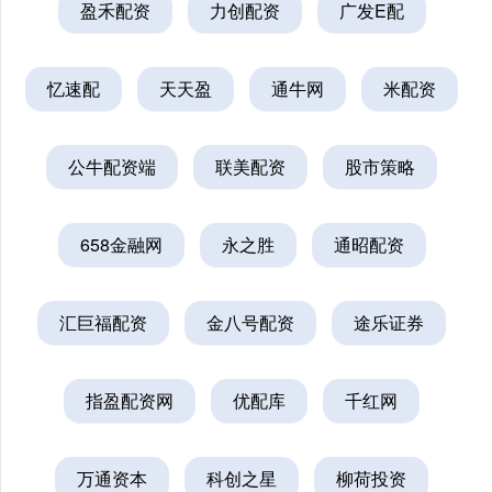
盈禾配资
力创配资
广发E配
忆速配
天天盈
通牛网
米配资
公牛配资端
联美配资
股市策略
658金融网
永之胜
通昭配资
汇巨福配资
金八号配资
途乐证券
指盈配资网
优配库
千红网
万通资本
科创之星
柳荷投资