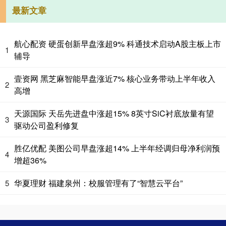
最新文章
航心配资 硬蛋创新早盘涨超9% 科通技术启动A股主板上市
1
辅导
壹资网 黑芝麻智能早盘涨近7% 核心业务带动上半年收入
2
高增
天源国际 天岳先进盘中涨超15% 8英寸SiC衬底放量有望
3
驱动公司盈利修复
胜亿优配 美图公司早盘涨超14% 上半年经调归母净利润预
4
增超36%
华夏理财 福建泉州：校服管理有了“智慧云平台”
5