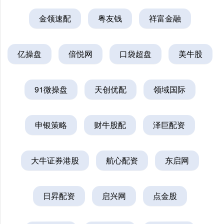
金领速配
粤友钱
祥富金融
亿操盘
倍悦网
口袋超盘
美牛股
91微操盘
天创优配
领域国际
申银策略
财牛股配
泽巨配资
大牛证券港股
航心配资
东启网
日昇配资
启兴网
点金股