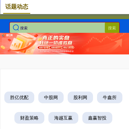
话题动态
搜索
胜亿优配
中股网
股利网
牛鑫所
财盈策略
海越互赢
鑫赢智投