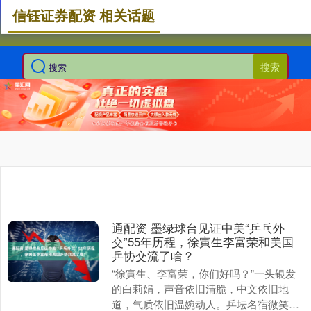
信钰证券配资 相关话题
搜索
通配资 墨绿球台见证中美“乒乓外
交”55年历程，徐寅生李富荣和美国
乒协交流了啥？
“徐寅生、李富荣，你们好吗？”一头银发
的白莉娟，声音依旧清脆，中文依旧地
道，气质依旧温婉动人。乒坛名宿微笑着