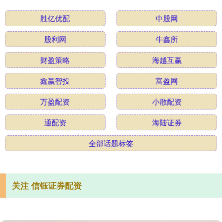
胜亿优配
中股网
股利网
牛鑫所
财盈策略
海越互赢
鑫赢智投
富盈网
万盈配资
小散配资
通配资
海陆证券
全部话题标签
关注 信钰证券配资